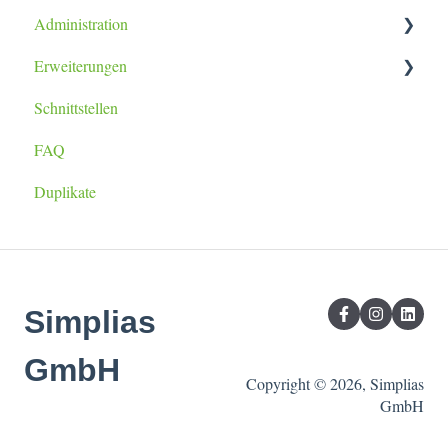
Administration
Erweiterungen
Datenimport
Schnittstellen
Berichtsanpassung
lexoffice Plugin
FAQ
Duplikate
Simplias
GmbH
Copyright © 2026, Simplias
GmbH