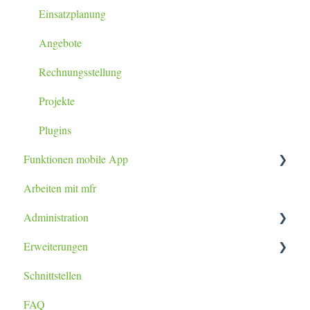
Einsatzplanung
Angebote
Rechnungsstellung
Projekte
Plugins
Funktionen mobile App
Arbeiten mit mfr
Tablet / Smartphone App
Administration
Erweiterungen
Datenimport
Schnittstellen
Berichtsanpassung
lexoffice Plugin
FAQ