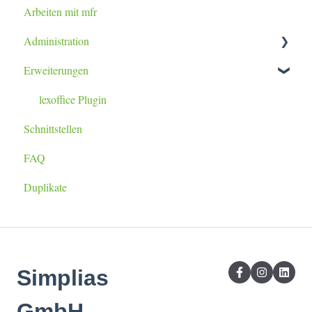
Arbeiten mit mfr
Einsatzplanung
Tablet / Smartphone App
Administration
Angebote
Erweiterungen
Rechnungsstellung
Datenimport
Projekte
Berichtsanpassung
lexoffice Plugin
Schnittstellen
Plugins
FAQ
Duplikate
Simplias
GmbH