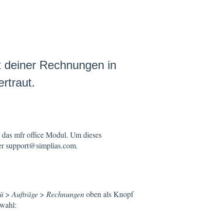
t deiner Rechnungen in
rtraut.
 das mfr office Modul. Um dieses
ter support@simplias.com.
ü
>
Aufträge
>
Rechnungen
oben als Knopf
swahl: