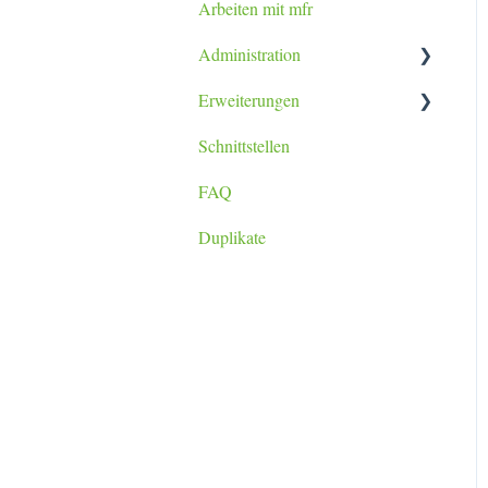
Arbeiten mit mfr
Tablet / Smartphone App
Administration
Erweiterungen
Datenimport
Schnittstellen
Berichtsanpassung
lexoffice Plugin
FAQ
Duplikate