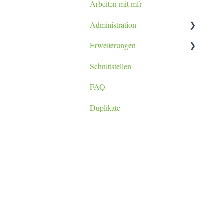
Arbeiten mit mfr
Tablet / Smartphone App
Administration
Erweiterungen
Datenimport
Schnittstellen
Berichtsanpassung
lexoffice Plugin
FAQ
Duplikate