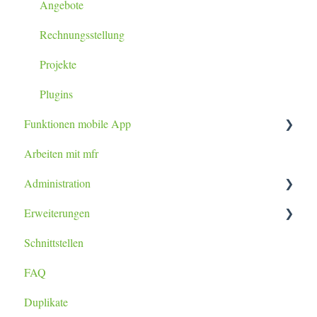
Angebote
Rechnungsstellung
Projekte
Plugins
Funktionen mobile App
Arbeiten mit mfr
Tablet / Smartphone App
Administration
Erweiterungen
Datenimport
Schnittstellen
Berichtsanpassung
lexoffice Plugin
FAQ
Duplikate