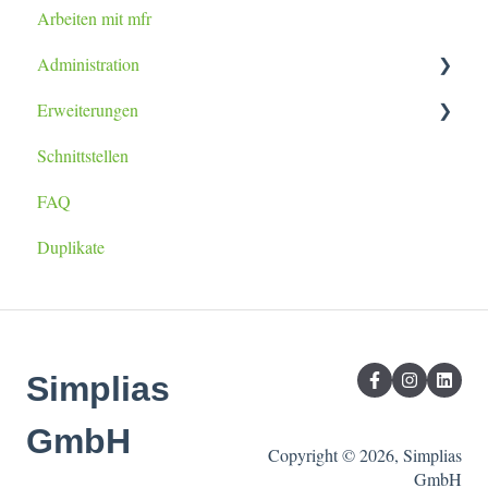
Arbeiten mit mfr
Tablet / Smartphone App
Administration
Erweiterungen
Datenimport
Schnittstellen
Berichtsanpassung
lexoffice Plugin
FAQ
Duplikate
Simplias
GmbH
Copyright © 2026, Simplias
GmbH