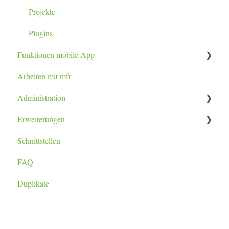
Projekte
Plugins
Funktionen mobile App
Arbeiten mit mfr
Tablet / Smartphone App
Administration
Erweiterungen
Datenimport
Schnittstellen
Berichtsanpassung
lexoffice Plugin
FAQ
Duplikate