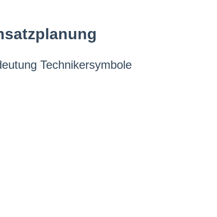
insatzplanung
edeutung Technikersymbole