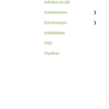
Arbeiten mit mfr
Tablet / Smartphone App
Administration
Erweiterungen
Datenimport
Schnittstellen
Berichtsanpassung
lexoffice Plugin
FAQ
Duplikate