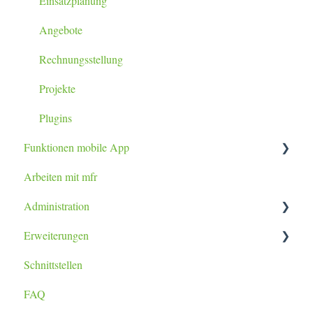
Einsatzplanung
Angebote
Rechnungsstellung
Projekte
Plugins
Funktionen mobile App
Arbeiten mit mfr
Tablet / Smartphone App
Administration
Erweiterungen
Datenimport
Schnittstellen
Berichtsanpassung
lexoffice Plugin
FAQ