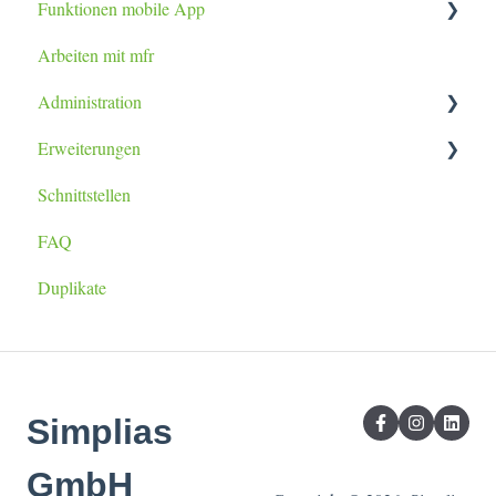
Funktionen mobile App
Arbeiten mit mfr
Tablet / Smartphone App
Administration
Erweiterungen
Datenimport
Schnittstellen
Berichtsanpassung
lexoffice Plugin
FAQ
Duplikate
Simplias
GmbH