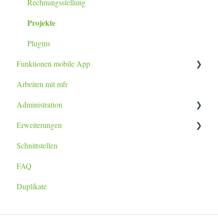
Rechnungsstellung
Projekte
Plugins
Funktionen mobile App
Arbeiten mit mfr
Tablet / Smartphone App
Administration
Erweiterungen
Datenimport
Schnittstellen
Berichtsanpassung
lexoffice Plugin
FAQ
Duplikate