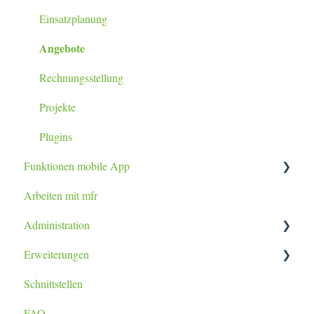
Einsatzplanung
Angebote
Rechnungsstellung
Projekte
Plugins
Funktionen mobile App
Arbeiten mit mfr
Tablet / Smartphone App
Administration
Erweiterungen
Datenimport
Schnittstellen
Berichtsanpassung
lexoffice Plugin
FAQ