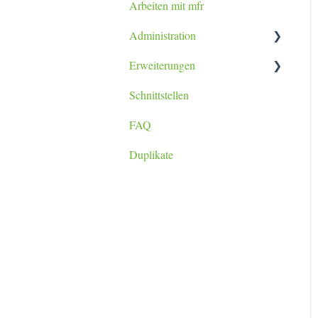
Arbeiten mit mfr
Tablet / Smartphone App
Administration
Erweiterungen
Datenimport
Schnittstellen
Berichtsanpassung
lexoffice Plugin
FAQ
Duplikate