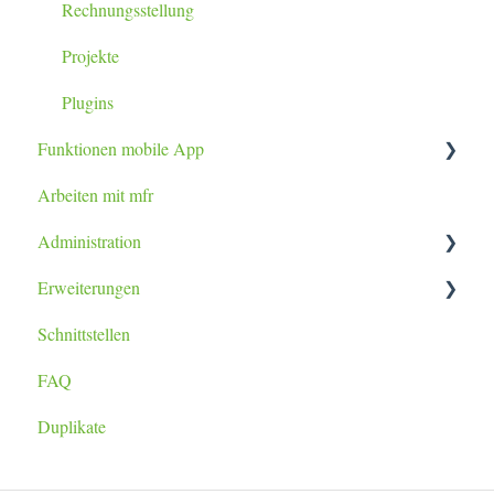
Rechnungsstellung
Projekte
Plugins
Funktionen mobile App
Arbeiten mit mfr
Tablet / Smartphone App
Administration
Erweiterungen
Datenimport
Schnittstellen
Berichtsanpassung
lexoffice Plugin
FAQ
Duplikate